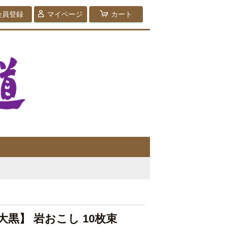
会員登録
マイページ
カート
黒】 岩おこし 10枚束