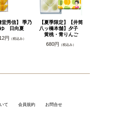
壽堂秀信】 季乃
【夏季限定】【井筒
ゆ 日向夏
八ッ橋本舗】夕子
黄桃・青りんご
512円
（税込み）
680円
（税込み）
いて
会員規約
お問合せ