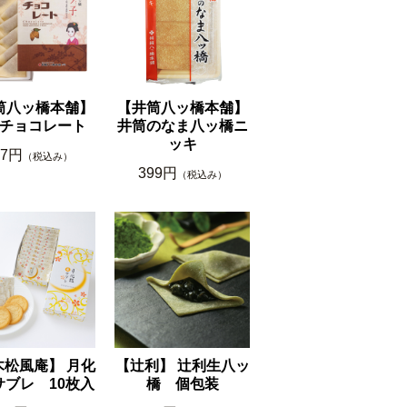
筒八ッ橋本舗】
【井筒八ッ橋本舗】
チョコレート
井筒のなま八ッ橋ニ
ッキ
77円
（税込み）
399円
（税込み）
木松風庵】 月化
【辻利】 辻利生八ッ
サブレ 10枚入
橋 個包装