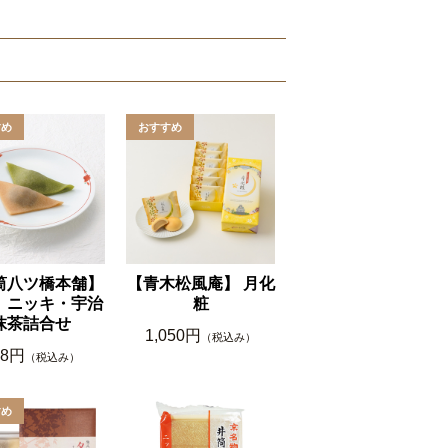
筒八ツ橋本舗】
【青木松風庵】 月化
 ニッキ・宇治
粧
抹茶詰合せ
1,050円
（税込み）
48円
（税込み）