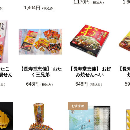
1,170円
1,
（税込み）
1,404円
み）
（税込み）
烹たこ
【長寿堂恵佳】 おた
【長寿堂恵佳】 お好
【長
揚せん
く三兄弟
み焼せんべい
648円
648円
5
込み）
（税込み）
（税込み）