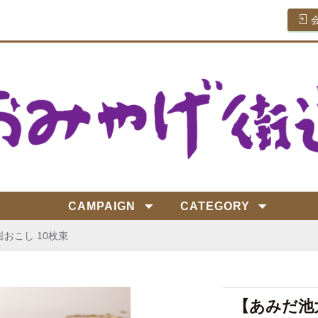
CAMPAIGN
CATEGORY
おこし 10枚束
【あみだ池大