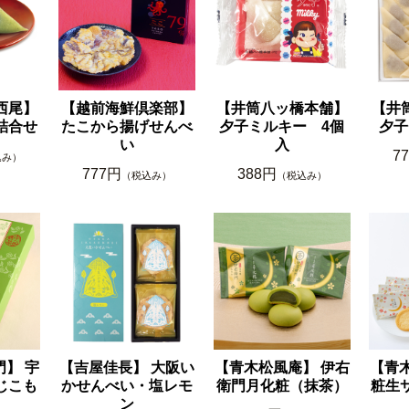
西尾】
【越前海鮮倶楽部】
【井筒八ッ橋本舗】
【井
詰合せ
たこから揚げせんべ
夕子ミルキー 4個
夕子
い
入
7
込み）
777円
388円
（税込み）
（税込み）
】 宇
【吉屋佳長】 大阪い
【青木松風庵】 伊右
【青
じこも
かせんべい・塩レモ
衛門月化粧（抹茶）
粧生
ン