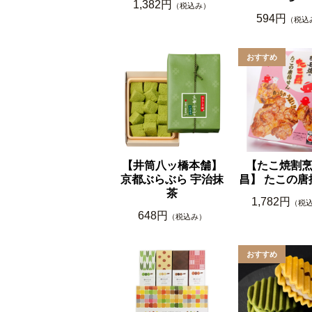
1,382円
（税込み）
594円
（税込
【井筒八ッ橋本舗】
【たこ焼割
京都ぶらぶら 宇治抹
昌】 たこの唐
茶
1,782円
（税
648円
（税込み）