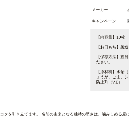
メーカー
キャンペーン
【内容量】10枚
【お日もち】製造
【保存方法】直射
ださい。
【原材料】水飴（
ょうが、ごま、シ
防止剤（V.E）
コクを引き立てます。 名前の由来となる独特の堅さは、噛みしめる度