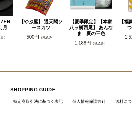
ZEN
【やぶ屋】 通天閣ソ
【夏季限定】【本家
【福
幻月
ースカツ
八ッ橋西尾】 あんな
つ
ま 夏の三色
500円
1,
込み）
（税込み）
1,188円
（税込み）
SHOPPING GUIDE
特定商取引法に基づく表記
個人情報保護方針
送料につ