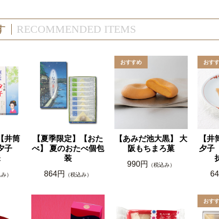
す
RECOMMENDED ITEMS
【井筒
【夏季限定】【おた
【あみだ池大黒】 大
【井
】夕子
べ】 夏のおたべ個包
阪もちまろ菓
夕子
味
装
990円
（税込み）
864円
6
込み）
（税込み）