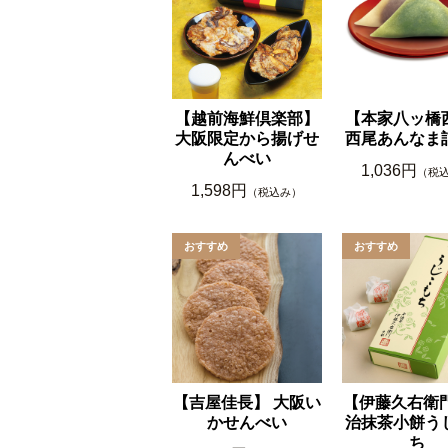
【越前海鮮倶楽部】
【本家八ッ橋
大阪限定から揚げせ
西尾あんなま
んべい
1,036円
（税
1,598円
（税込み）
【吉屋佳長】 大阪い
【伊藤久右衛門
かせんべい
治抹茶小餅う
ち