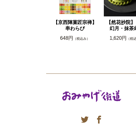
【京西陣菓匠宗禅】
【然花抄院】 
串わらび
幻月・抹茶
648円
1,620円
（税込み）
（税