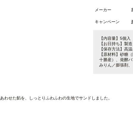
メーカー
キャンペーン
【内容量】5個入
【お日持ち】製造
【保存方法】高温
【原材料】砂糖（
十勝産）、発酵バ
みりん／膨張剤、
あわせた餡を、しっとりふわふわの生地でサンドしました。