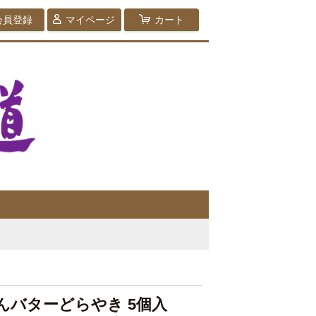
会員登録
マイページ
カート
んバターどらやき 5個入