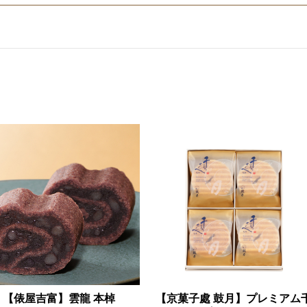
【俵屋吉富】雲龍 本棹
【京菓子處 鼓月】プレミアム