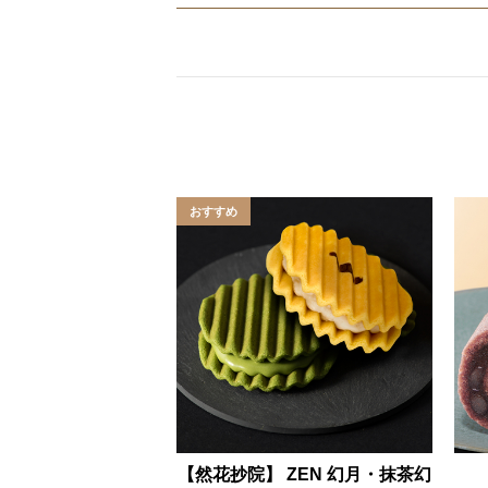
【然花抄院】 ZEN 幻月・抹茶幻