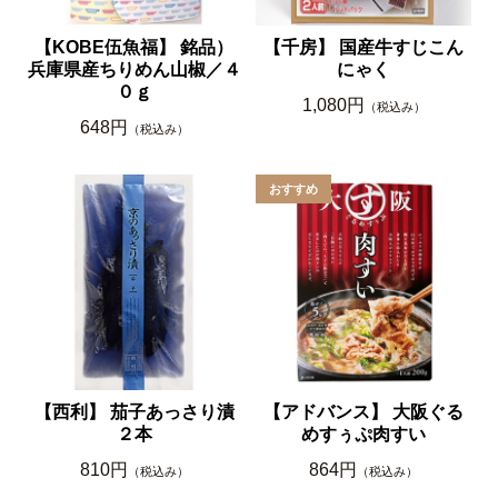
【KOBE伍魚福】 銘品）
【千房】 国産牛すじこん
兵庫県産ちりめん山椒／４
にゃく
０ｇ
1,080円
（税込み）
648円
（税込み）
【西利】 茄子あっさり漬
【アドバンス】 大阪ぐる
２本
めすぅぷ肉すい
810円
864円
（税込み）
（税込み）