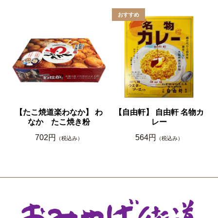
【たこ焼道楽わなか】 わ
【自由軒】 自由軒 名物カ
なか たこ焼き粉
レー
702円
564円
（税込み）
（税込み）