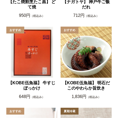
【たこ焼割烹たこ昌】 ど
【ナガトヤ】 神戸牛ご飯
て焼
だれ
950円
712円
（税込み）
（税込み）
【KOBE伍魚福】 牛すじ
【KOBE伍魚福】 明石だ
ぼっかけ
このやわらか旨炊き
648円
1,836円
（税込み）
（税込み）