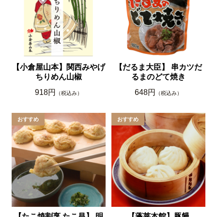
【小倉屋山本】関西みやげ
【だるま大臣】 串カツだ
ちりめん山椒
るまのどて焼き
918円
648円
（税込み）
（税込み）
【たこ焼割烹 たこ昌】 明
【蓬莱本館】豚饅