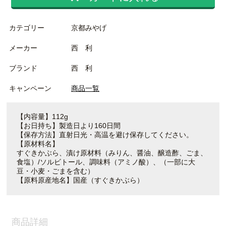
カテゴリー
京都みやげ
メーカー
西 利
ブランド
西 利
キャンペーン
商品一覧
【内容量】112g
【お日持ち】製造日より160日間
【保存方法】直射日光・高温を避け保存してください。
【原材料名】
すぐきかぶら、漬け原材料（みりん、醤油、醸造酢、ごま、
食塩）/ソルビトール、調味料（アミノ酸）、（一部に大
豆・小麦・ごまを含む）
【原料原産地名】国産（すぐきかぶら）
商品詳細