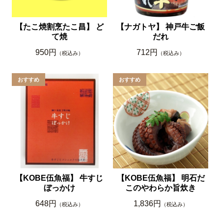
【たこ焼割烹たこ昌】 ど
【ナガトヤ】 神戸牛ご飯
て焼
だれ
950円
712円
（税込み）
（税込み）
【KOBE伍魚福】 牛すじ
【KOBE伍魚福】 明石だ
ぼっかけ
このやわらか旨炊き
648円
1,836円
（税込み）
（税込み）