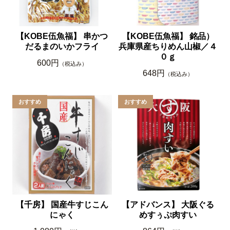
【KOBE伍魚福】 串かつ
【KOBE伍魚福】 銘品）
だるまのいかフライ
兵庫県産ちりめん山椒／４
０ｇ
600円
（税込み）
648円
（税込み）
【千房】 国産牛すじこん
【アドバンス】 大阪ぐる
にゃく
めすぅぷ肉すい