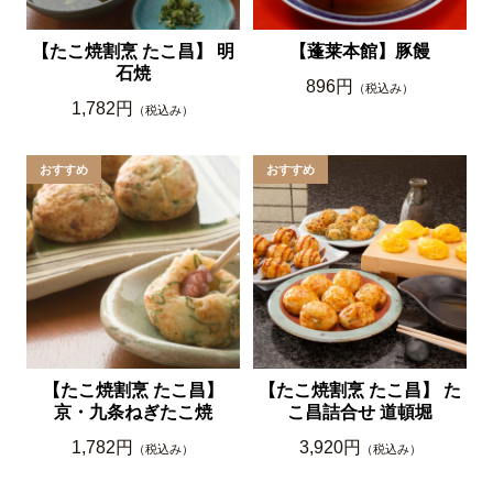
【たこ焼割烹 たこ昌】 明
【蓬莱本館】豚饅
石焼
896円
（税込み）
1,782円
（税込み）
【たこ焼割烹 たこ昌】
【たこ焼割烹 たこ昌】 た
京・九条ねぎたこ焼
こ昌詰合せ 道頓堀
1,782円
3,920円
（税込み）
（税込み）