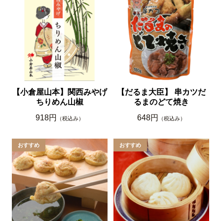
【小倉屋山本】関西みやげ
【だるま大臣】 串カツだ
ちりめん山椒
るまのどて焼き
918円
648円
（税込み）
（税込み）