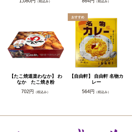
1,080円
864円
（税込み）
（税込み）
【たこ焼道楽わなか】 わ
【自由軒】 自由軒 名物カ
なか たこ焼き粉
レー
702円
564円
（税込み）
（税込み）