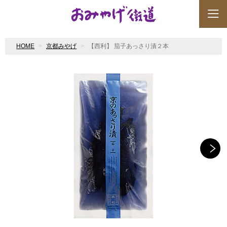
HOME
京都みやげ
【西利】 茄子あっさり漬２本