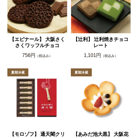
【エピナール】 大阪さく
【辻利】 辻利焼きチョコ
さくワッフルチョコ
レート
756円
1,101円
（税込み）
（税込み）
【モロゾフ】 通天閣クリ
【あみだ池大黒】 大阪花