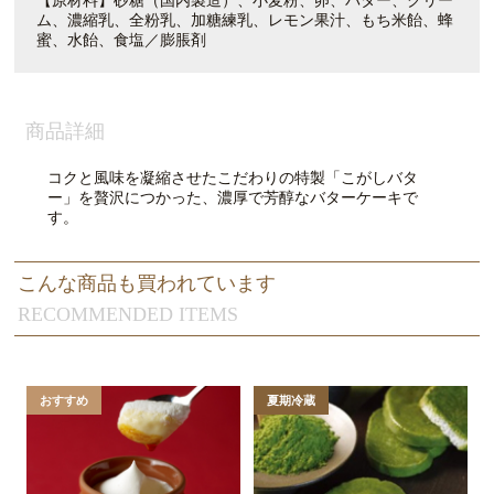
【原材料】砂糖（国内製造）、小麦粉、卵、バター、クリー
ム、濃縮乳、全粉乳、加糖練乳、レモン果汁、もち米飴、蜂
蜜、水飴、食塩／膨脹剤
商品詳細
コクと風味を凝縮させたこだわりの特製「こがしバタ
ー」を贅沢につかった、濃厚で芳醇なバターケーキで
す。
こんな商品も買われています
RECOMMENDED ITEMS