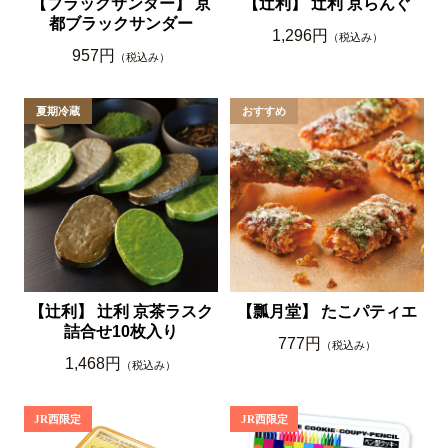
【ブラックサンダー】 京
【辻利】 辻利 京らんぐ
都ブラックサンダー
1,296円
（税込み）
957円
（税込み）
【辻利】 辻利 京茶ラスク
【瓢月堂】 たこパティエ
詰合せ10枚入り
777円
（税込み）
1,468円
（税込み）