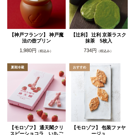
【神戸フランツ】 神戸魔
【辻利】 辻利 京茶ラスク
法の壺プリン
抹茶 5枚入
1,980円
734円
（税込み）
（税込み）
【モロゾフ】 通天閣クリ
【モロゾフ】 包装ファヤ
スピーショコラ いちご
ージュ