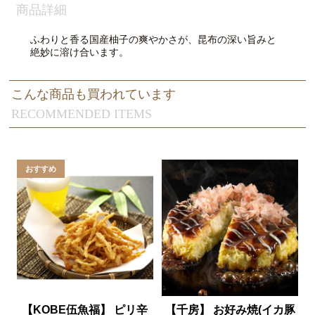
商品詳細
ふわりと香る国産柚子の爽やかさが、昆布の深い旨みと
絶妙に溶け合います。
こんな商品も買われています
RECOMMENDED ITEMS
【KOBE伍魚福】 ピリ辛
【千房】 お好み焼(イカ豚