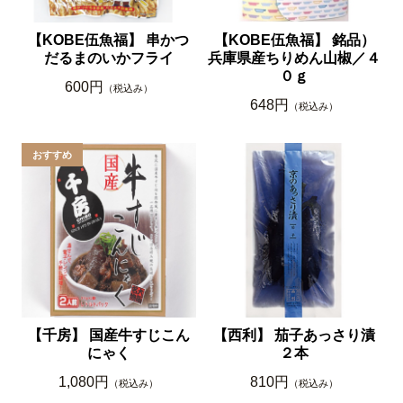
【KOBE伍魚福】 串かつ
【KOBE伍魚福】 銘品）
だるまのいかフライ
兵庫県産ちりめん山椒／４
０ｇ
600円
（税込み）
648円
（税込み）
【千房】 国産牛すじこん
【西利】 茄子あっさり漬
にゃく
２本
1,080円
810円
（税込み）
（税込み）