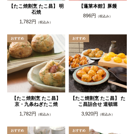
【たこ焼割烹 たこ昌】 明
【蓬莱本館】豚饅
石焼
896円
（税込み）
1,782円
（税込み）
【たこ焼割烹 たこ昌】
【たこ焼割烹 たこ昌】 た
京・九条ねぎたこ焼
こ昌詰合せ 道頓堀
1,782円
3,920円
（税込み）
（税込み）