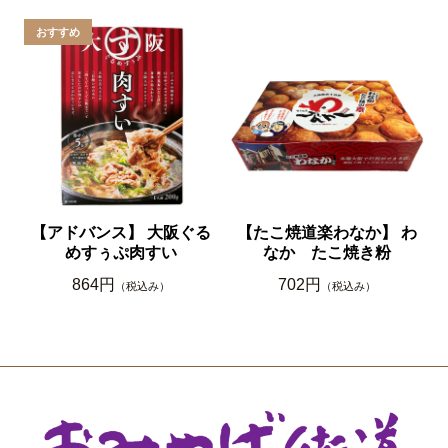
【アドバンス】 大阪ぐる
【たこ焼道楽わなか】 わ
めすぅぷ肉すい
なか たこ焼き粉
864円
702円
（税込み）
（税込み）