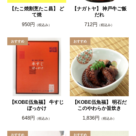
【たこ焼割烹たこ昌】 ど
【ナガトヤ】 神戸牛ご飯
て焼
だれ
950円
712円
（税込み）
（税込み）
【KOBE伍魚福】 牛すじ
【KOBE伍魚福】 明石だ
ぼっかけ
このやわらか旨炊き
648円
1,836円
（税込み）
（税込み）