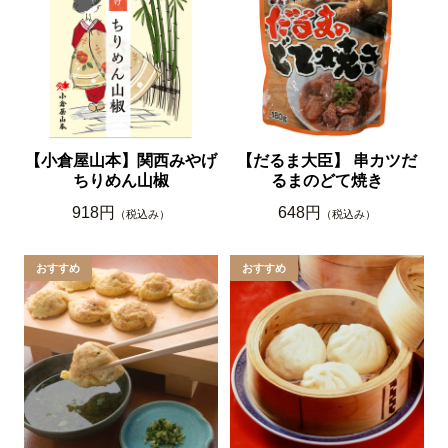
【小倉屋山本】関西みやげ
【だるま大臣】 串カツだ
ちりめん山椒
るまのどて焼き
918円
648円
（税込み）
（税込み）