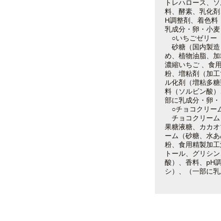
トレハロース、ソ
料、酵素、乳化剤
H調整剤、着色料
乳成分・卵・小麦
○いちごゼリー
砂糖（国内製造
め、植物油脂、加
濃縮いちご 、食
粉、増粘剤（加工
ル化剤（増粘多糖
料（ソルビン酸）
部に乳成分・卵・
○チョコクリー
チョコクリーム
果糖液糖、カカオ
ーム（砂糖、水あ
粉、食用精製加工
トール、グリシン
酸）、香料、pH
シ）、（一部に乳