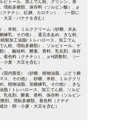
ルビトール、加工でん粉、グリシン、香
、増粘多糖類、保存料（ソルビン酸）、p
（クチナシ、紅麹、カロチン）、（一部に
・大豆・バナナを含む）
）、米粉、ミルククリーム（砂糖、水あ
糖練乳、その他）、還元水あめ、きな粉、
用精製加工油脂/ トレハロース、加工でん
でん粉、増粘多糖類）、ソルビトール、ゲ
類）、酸味料、酵素、香料、乳化剤、保存
、着色料（クチナシ）、ｐH調整剤、（一
・小麦・大豆を含む）
ム
（国内製造）（砂糖、植物油脂、ぶどう糖
マス、その他）、砂糖、米粉、ミルククリ
め、植物油脂、加糖練乳、その他）、きな
油脂 / トレハロース、加工でん粉、ソルビ
、乳化剤、酵素、香料、保存料（ソルビン
調整剤、増粘多糖類、着色料（クチナ
成分・卵・小麦・大豆を含む）