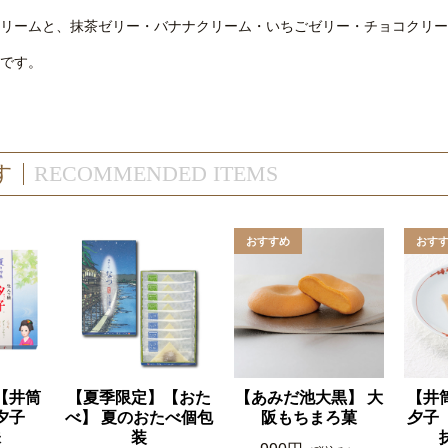
リームと、抹茶ゼリー・バナナクリーム・いちごゼリー・チョコクリー
です。
す
RECOMMENDED ITEMS
【井筒
【夏季限定】【おた
【あみだ池大黒】 大
【井
】夕子
べ】 夏のおたべ個包
阪もちまろ菓
夕子
味
装