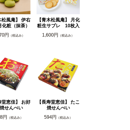
木松風庵】 伊右
【青木松風庵】 月化
月化粧（抹茶）
粧生サブレ 10枚入
170円
1,600円
（税込み）
（税込み）
寿堂恵佳】 お好
【長寿堂恵佳】 たこ
焼せんべい
焼せんべい
48円
594円
（税込み）
（税込み）