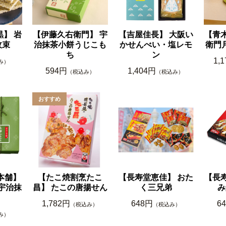
】 岩
【伊藤久右衛門】 宇
【吉屋佳長】 大阪い
【青
枚束
治抹茶小餅うじこも
かせんべい・塩レモ
衛門
ち
ン
1,
み）
594円
1,404円
（税込み）
（税込み）
本舗】
【たこ焼割烹たこ
【長寿堂恵佳】 おた
【長
宇治抹
昌】 たこの唐揚せん
く三兄弟
み
1,782円
648円
6
（税込み）
（税込み）
み）