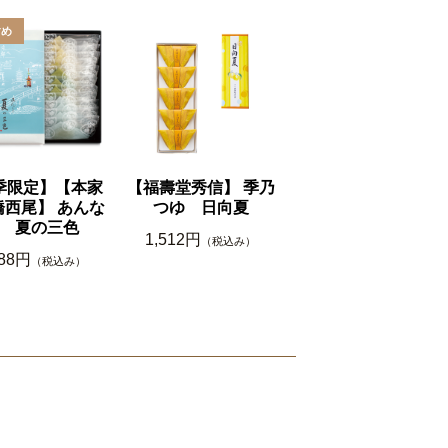
季限定】【本家
【福壽堂秀信】 季乃
橋西尾】 あんな
つゆ 日向夏
 夏の三色
1,512円
（税込み）
188円
（税込み）