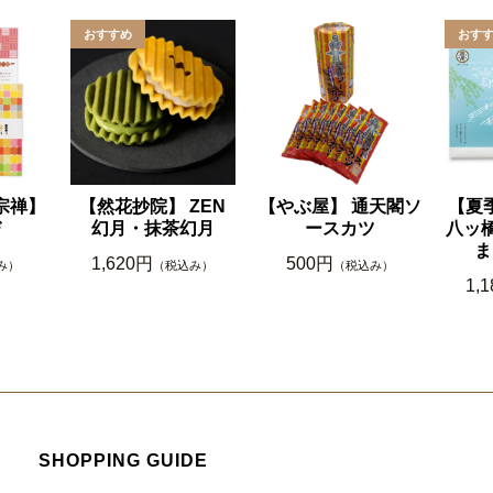
宗禅】
【然花抄院】 ZEN
【やぶ屋】 通天閣ソ
【夏
び
幻月・抹茶幻月
ースカツ
八ッ
ま
1,620円
500円
み）
（税込み）
（税込み）
1,
SHOPPING GUIDE