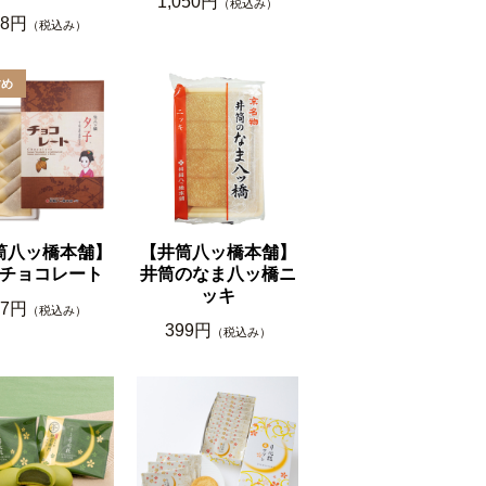
1,050円
（税込み）
48円
（税込み）
筒八ッ橋本舗】
【井筒八ッ橋本舗】
チョコレート
井筒のなま八ッ橋ニ
ッキ
77円
（税込み）
399円
（税込み）