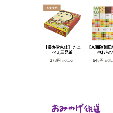
【長寿堂恵佳】 たこ
【京西陣菓匠
べえ三兄弟
串わら
378円
648円
（税込み）
（税込