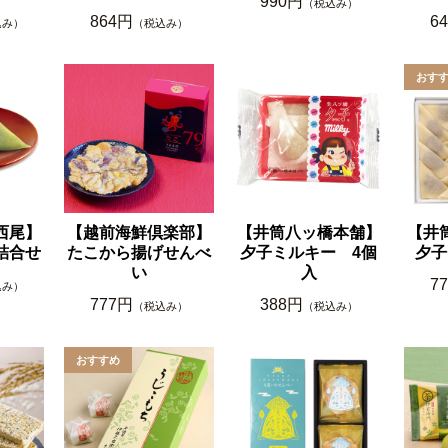
990円
（税込み）
864円
6
込み）
（税込み）
西尾】
【越前海鮮倶楽部】
【井筒八ッ橋本舗】
【井
詰合せ
たこから揚げせんべ
夕子ミルキー 4個
夕子
い
入
7
込み）
777円
388円
（税込み）
（税込み）