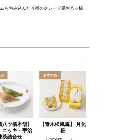
ムを包み込んだ４種のクレープ風生八ッ橋
筒八ツ橋本舗】
【青木松風庵】 月化
 ニッキ・宇治
粧
抹茶詰合せ