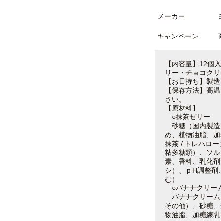
メーカー
キャンペーン
【内容量】12個
リー・チョコクリ
【お日持ち】製造
【保存方法】高温
さい。
【原材料】
○抹茶ゼリー
砂糖（国内製造
め、植物油脂、加
抹茶 / トレハ
粘多糖類）、ソル
素、香料、乳化剤
シ）、ｐH調整剤
む）
○バナナクリー
バナナクリーム
その他）、砂糖、
物油脂、加糖練乳