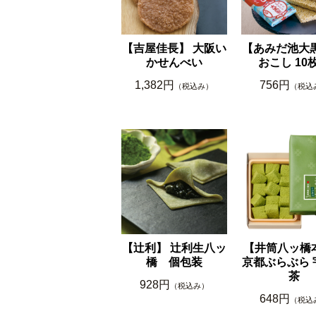
【吉屋佳長】 大阪い
【あみだ池大黒
かせんべい
おこし 10
1,382円
756円
（税込み）
（税込
【辻利】 辻利生八ッ
【井筒八ッ橋
橋 個包装
京都ぶらぶら 
茶
928円
（税込み）
648円
（税込