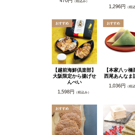
470円
（税込み）
1,296円
（税
【越前海鮮倶楽部】
【本家八ッ橋
大阪限定から揚げせ
西尾あんなま
んべい
1,036円
（税
1,598円
（税込み）