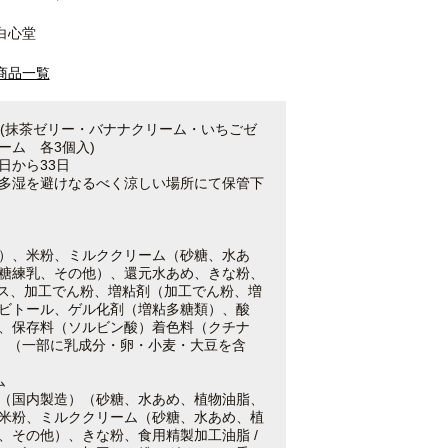
白心堂
商品一覧
入(抹茶ゼリー・バナナクリーム・いちごゼ
ーム 各3個入)
日から33日
多湿を避けなるべく涼しい場所にて保管下
）、米粉、ミルククリーム（砂糖、水あ
糖練乳、その他）、還元水あめ、きな粉、
ロース、加工でん粉、増粘剤（加工でん粉、増
ビトール、ゲル化剤（増粘多糖類）、酸
、保存料（ソルビン酸）着色料（クチナ
、（一部に乳成分・卵・小麦・大豆を含
ム
（国内製造）（砂糖、水あめ、植物油脂、
米粉、ミルククリーム（砂糖、水あめ、植
、その他）、きな粉、食用精製加工油脂 /