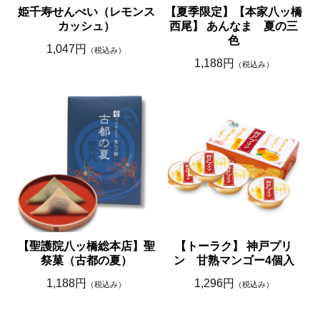
姫千寿せんべい（レモンス
【夏季限定】【本家八ッ橋
カッシュ）
西尾】 あんなま 夏の三
色
1,047円
（税込み）
1,188円
（税込み）
【聖護院八ッ橋総本店】聖
【トーラク】 神戸プリ
祭菓（古都の夏）
ン 甘熟マンゴー4個入
1,188円
1,296円
（税込み）
（税込み）