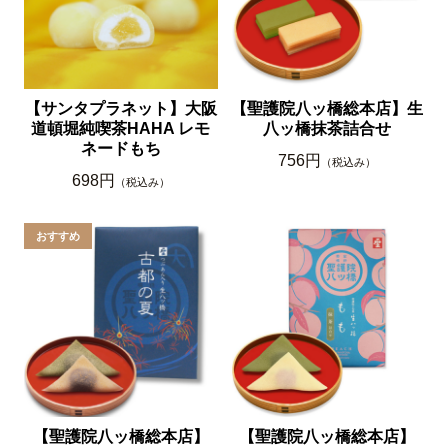
【サンタプラネット】大阪
【聖護院八ッ橋総本店】生
道頓堀純喫茶HAHA レモ
八ッ橋抹茶詰合せ
ネードもち
756円
（税込み）
698円
（税込み）
【聖護院八ッ橋総本店】
【聖護院八ッ橋総本店】