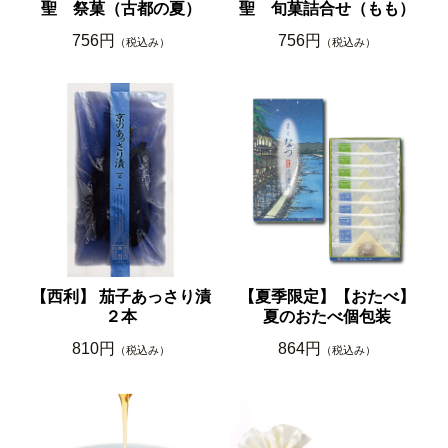
聖 祭菓（古都の夏）
聖 旬菓詰合せ（もも）
756円
756円
（税込み）
（税込み）
【西利】 茄子あっさり漬
【夏季限定】【おたべ】
２本
夏のおたべ個包装
810円
864円
（税込み）
（税込み）