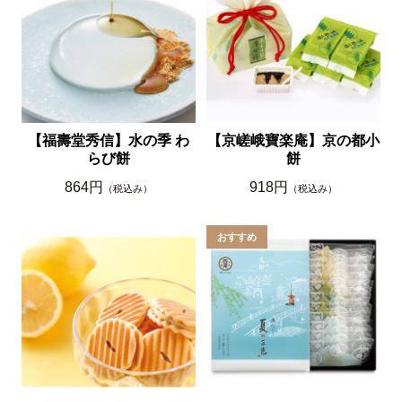
【福壽堂秀信】水の季 わ
【京嵯峨寶楽庵】京の都小
らび餅
餅
864円
918円
（税込み）
（税込み）