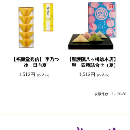
【福壽堂秀信】 季乃つ
【聖護院八ッ橋総本店】
ゆ 日向夏
聖 四種詰合せ（夏）
1,512円
1,512円
（税込み）
（税込み）
表示件数：1～20/20