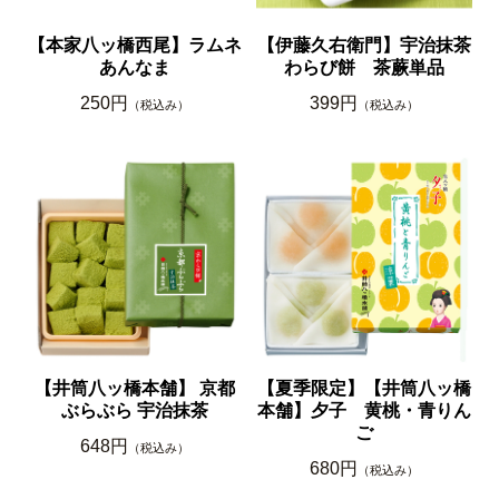
【本家八ッ橋西尾】ラムネ
【伊藤久右衛門】宇治抹茶
あんなま
わらび餅 茶蕨単品
250円
399円
（税込み）
（税込み）
【井筒八ッ橋本舗】 京都
【夏季限定】【井筒八ッ橋
ぶらぶら 宇治抹茶
本舗】夕子 黄桃・青りん
ご
648円
（税込み）
680円
（税込み）